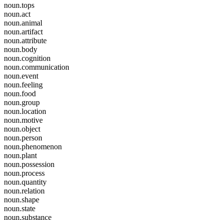
noun.tops
noun.act
noun.animal
noun.artifact
noun.attribute
noun.body
noun.cognition
noun.communication
noun.event
noun.feeling
noun.food
noun.group
noun.location
noun.motive
noun.object
noun.person
noun.phenomenon
noun.plant
noun.possession
noun.process
noun.quantity
noun.relation
noun.shape
noun.state
noun.substance