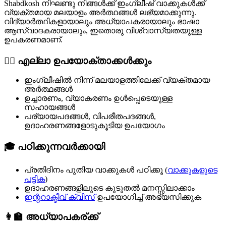
Shabdkosh നിഘണ്ടു നിങ്ങൾക്ക് ഇംഗ്ലീഷ് വാക്കുകൾക്ക്
വ്യക്തമായ മലയാളം അർത്ഥങ്ങൾ ലഭ്യമാക്കുന്നു.
വിദ്യാർത്ഥികളായാലും അധ്യാപകരായാലും ഭാഷാ
ആസ്വാദകരായാലും, ഇതൊരു വിശ്വാസ്യതയുള്ള
ഉപകരണമാണ്.
🧍‍♂️ എല്ലാ ഉപയോക്താക്കൾക്കും
ഇംഗ്ലീഷിൽ നിന്ന് മലയാളത്തിലേക്ക് വ്യക്തമായ
അർത്ഥങ്ങൾ
ഉച്ചാരണം, വ്യാകരണം ഉൾപ്പെടെയുള്ള
സഹായങ്ങൾ
പര്യായപദങ്ങൾ, വിപരീതപദങ്ങൾ,
ഉദാഹരണങ്ങളോടുകൂടിയ ഉപയോഗം
🎓 പഠിക്കുന്നവർക്കായി
പ്രതിദിനം പുതിയ വാക്കുകൾ പഠിക്കൂ (
വാക്കുകളുടെ
പട്ടിക
)
ഉദാഹരണങ്ങളിലൂടെ കൂടുതൽ മനസ്സിലാക്കാം
ഇന്ററാക്ടീവ് ക്വിസ്
ഉപയോഗിച്ച് അഭ്യസിക്കുക
👩‍🏫 അധ്യാപകര്ക്ക്