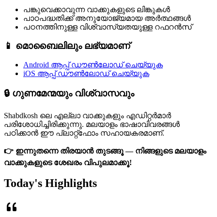
പങ്കുവെക്കാവുന്ന വാക്കുകളുടെ ലിങ്കുകൾ
പാഠപദ്ധതിക്ക് അനുയോജ്യമായ അർത്ഥങ്ങൾ
പഠനത്തിനുള്ള വിശ്വാസ്യതയുള്ള റഫറൻസ്
📱 മൊബൈലിലും ലഭ്യമാണ്
Android ആപ്പ് ഡൗൺലോഡ് ചെയ്യുക
iOS ആപ്പ് ഡൗൺലോഡ് ചെയ്യുക
🔒 ഗുണമേന്മയും വിശ്വാസവും
Shabdkosh ലെ എല്ലാ വാക്കുകളും എഡിറ്റർമാർ
പരിശോധിച്ചിരിക്കുന്നു. മലയാളം ഭാഷാവിവരങ്ങൾ
പഠിക്കാൻ ഈ പ്ലാറ്റ്ഫോം സഹായകരമാണ്.
👉 ഇന്നുതന്നെ തിരയാൻ തുടങ്ങൂ — നിങ്ങളുടെ മലയാളം
വാക്കുകളുടെ ശേഖരം വിപുലമാക്കൂ!
Today's Highlights