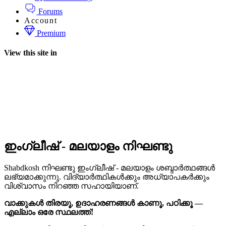
Forums
Account
Premium
View this site in
ഇംഗ്ലീഷ് - മലയാളം നിഘണ്ടു
Shabdkosh നിഘണ്ടു ഇംഗ്ലീഷ് - മലയാളം ശബ്ദാർത്ഥങ്ങൾ
ലഭ്യമാക്കുന്നു. വിദ്യാർത്ഥികൾക്കും അധ്യാപകർക്കും
വിശ്വാസം നിറഞ്ഞ സഹായിയാണ്.
വാക്കുകൾ തിരയൂ, ഉദാഹരണങ്ങൾ കാണൂ, പഠിക്കൂ —
എല്ലാം ഒരേ സ്ഥലത്ത്!