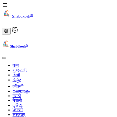
®
Shabdkosh
®
Shabdkosh
বাংলা
ગુજરાતી
हिन्दी
ಕನ್ನಡ
कोंकणी
മലയാളം
मराठी
नेपाली
ଓଡିଆ
ਪੰਜਾਬੀ
संस्कृतम्