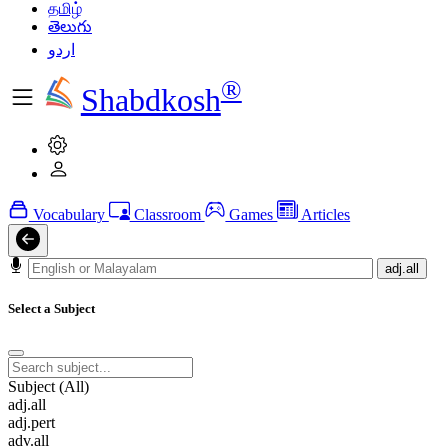
தமிழ்
తెలుగు
اردو
®
Shabdkosh
Vocabulary
Classroom
Games
Articles
adj.all
Select a Subject
Subject (All)
adj.all
adj.pert
adv.all