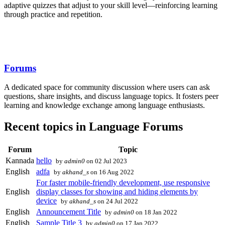
adaptive quizzes that adjust to your skill level—reinforcing learning
through practice and repetition.
Forums
A dedicated space for community discussion where users can ask
questions, share insights, and discuss language topics. It fosters peer
learning and knowledge exchange among language enthusiasts.
Recent topics in Language Forums
Forum
Topic
Kannada
hello
by
admin0
on 02 Jul 2023
English
adfa
by
akhand_s
on 16 Aug 2022
For faster mobile-friendly development, use responsive
English
display classes for showing and hiding elements by
device
by
akhand_s
on 24 Jul 2022
English
Announcement Title
by
admin0
on 18 Jan 2022
English
Sample Title 3
by
admin0
on 17 Jan 2022