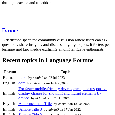
through practice and repetition.
Forums
A dedicated space for community discussion where users can ask
questions, share insights, and discuss language topics. It fosters peer
learning and knowledge exchange among language enthusiasts.
Recent topics in Language Forums
Forum
Topic
Kannada
hello
by
admin0
on 02 Jul 2023
English
adfa
by
akhand_s
on 16 Aug 2022
For faster mobile-friendly development, use responsive
English
display classes for showing and hiding elements by
device
by
akhand_s
on 24 Jul 2022
English
Announcement Title
by
admin0
on 18 Jan 2022
English
Sample Title 3
by
admin0
on 17 Jan 2022
English
Sample Title 2