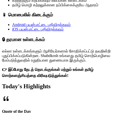
கற்றதற்கும் கற்பிக்கவும் சுலபமான உள்ளடக்கம்
தமிழ் மொழி கற்றலுக்கான நம்பிக்கைக்குரிய ஆதாரம்
📱 மொபைலில் கிடைக்கும்
Android பயன்பாட்டை பதிவிறக்கவும்
iOS பயன்பாட்டை பதிவிறக்கவும்
🔒 தரமான உள்ளடக்கம்
எல்லா உள்ளடக்கங்களும் ஆசிரியர்களால் சோதிக்கப்பட்டு தவறின்றி
புதுப்பிக்கப்படுகின்றன. Shabdkosh உங்களது தமிழ் சொற்பொழிவை
மேம்படுத்துவதில் உறுதியான துணையாக இருக்கும்.
👉 இப்போது தேடத் தொடங்குங்கள் மற்றும் உங்கள் தமிழ்
சொற்களஞ்சியத்தை விரிவுபடுத்துங்கள்!
Today's Highlights
Quote of the Day