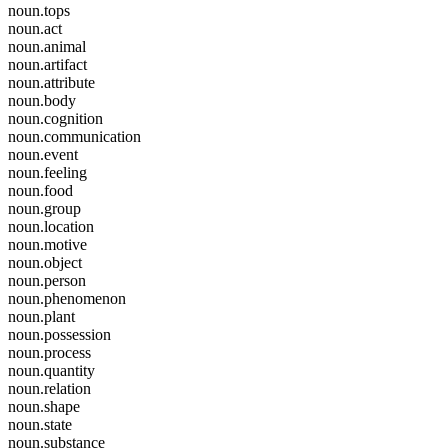
noun.tops
noun.act
noun.animal
noun.artifact
noun.attribute
noun.body
noun.cognition
noun.communication
noun.event
noun.feeling
noun.food
noun.group
noun.location
noun.motive
noun.object
noun.person
noun.phenomenon
noun.plant
noun.possession
noun.process
noun.quantity
noun.relation
noun.shape
noun.state
noun.substance