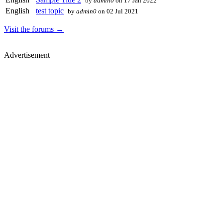
by
admin0
on 17 Jan 2022
English
test topic
by
admin0
on 02 Jul 2021
Visit the forums →
Advertisement