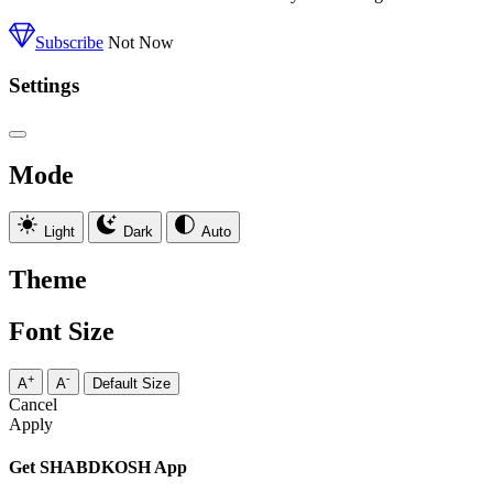
Subscribe
Not Now
Settings
Mode
Light
Dark
Auto
Theme
Font Size
+
-
A
A
Default Size
Cancel
Apply
Get SHABDKOSH App