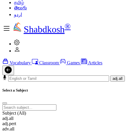
தமிழ்
తెలుగు
اردو
®
Shabdkosh
Vocabulary
Classroom
Games
Articles
adj.all
Select a Subject
Subject (All)
adj.all
adj.pert
adv.all