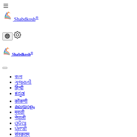
®
Shabdkosh
®
Shabdkosh
বাংলা
ગુજરાતી
हिन्दी
ಕನ್ನಡ
कोंकणी
മലയാളം
मराठी
नेपाली
ଓଡିଆ
ਪੰਜਾਬੀ
संस्कृतम्